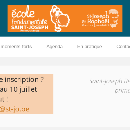
 moments forts
Agenda
En pratique
Conta
 inscription ?
Saint-Joseph R
u 10 juillet
prima
t !
@st-jo.be