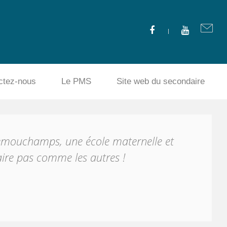
ctez-nous
Le PMS
Site web du secondaire
emouchamps, une école maternelle et
ire pas comme les autres !