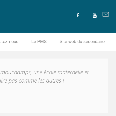
ctez-nous
Le PMS
Site web du secondaire
emouchamps, une école maternelle et
ire pas comme les autres !