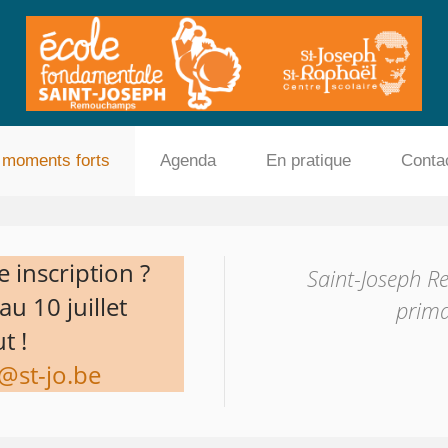
 moments forts
Agenda
En pratique
Conta
 inscription ?
Saint-Joseph R
u 10 juillet
prima
t !
@st-jo.be