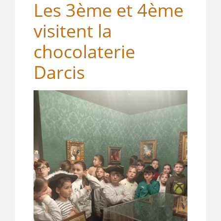
Les 3ème et 4ème
visitent la
chocolaterie
Darcis