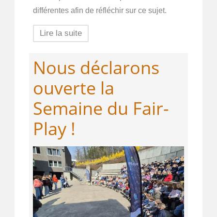
différentes afin de réfléchir sur ce sujet.
Lire la suite
Nous déclarons
ouverte la
Semaine du Fair-
Play !