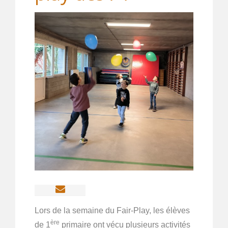
Lors de la semaine du Fair-Play, les élèves
ère
de 1
primaire ont vécu plusieurs activités