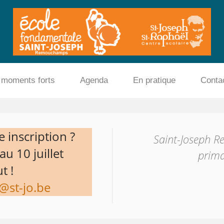
 moments forts
Agenda
En pratique
Conta
 inscription ?
Saint-Joseph R
u 10 juillet
prima
t !
@st-jo.be