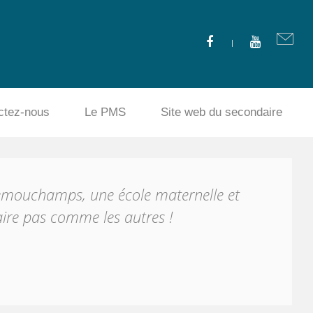
ctez-nous
Le PMS
Site web du secondaire
emouchamps, une école maternelle et
ire pas comme les autres !