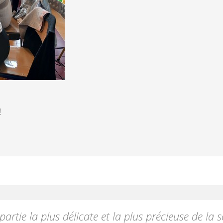
!
partie la plus délicate et la plus précieuse de la