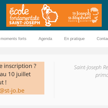
 moments forts
Agenda
En pratique
Conta
 inscription ?
Saint-Joseph R
u 10 juillet
prima
t !
@st-jo.be