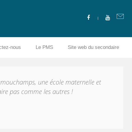
ctez-nous
Le PMS
Site web du secondaire
emouchamps, une école maternelle et
ire pas comme les autres !